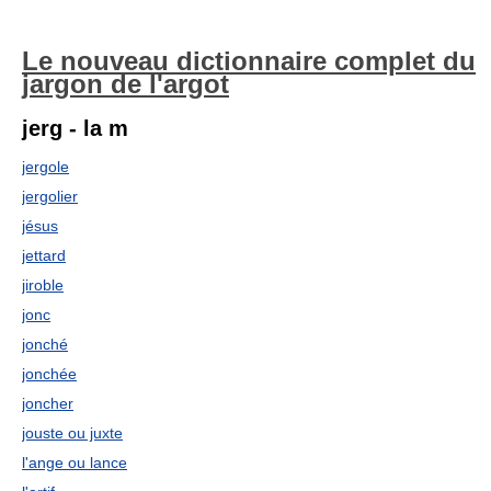
Le nouveau dictionnaire complet du
jargon de l'argot
jerg - la m
jergole
jergolier
jésus
jettard
jiroble
jonc
jonché
jonchée
joncher
jouste ou juxte
l'ange ou lance